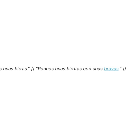
 unas birras.
" // "
Ponnos unas birritas con unas
bravas
.
" // 