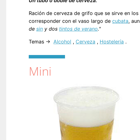
Un tubo o doble de cerveza.
Ración de cerveza de grifo que se sirve en lo
corresponder con el vaso largo de
cubata
, au
de
sin
y dos
tintos de verano
."
Temas →
Alcohol
,
Cerveza
,
Hostelería
.
Mini