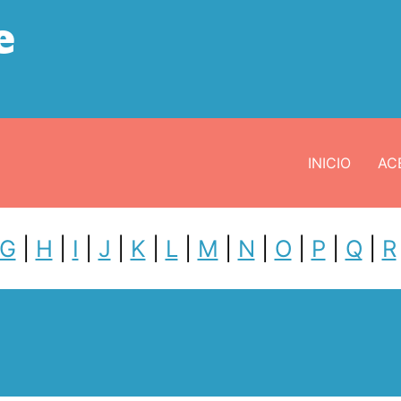
e
INICIO
ACE
G
|
H
|
I
|
J
|
K
|
L
|
M
|
N
|
O
|
P
|
Q
|
R