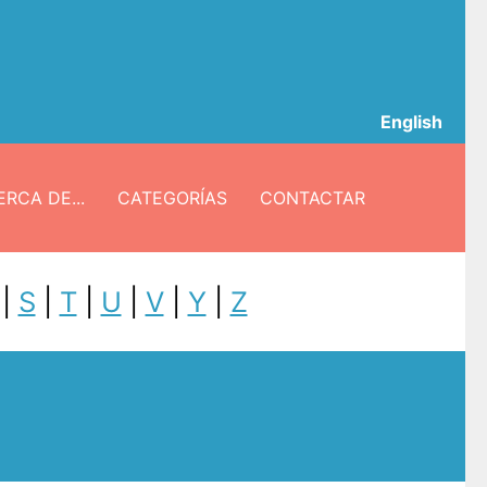
English
RCA DE...
CATEGORÍAS
CONTACTAR
|
S
|
T
|
U
|
V
|
Y
|
Z