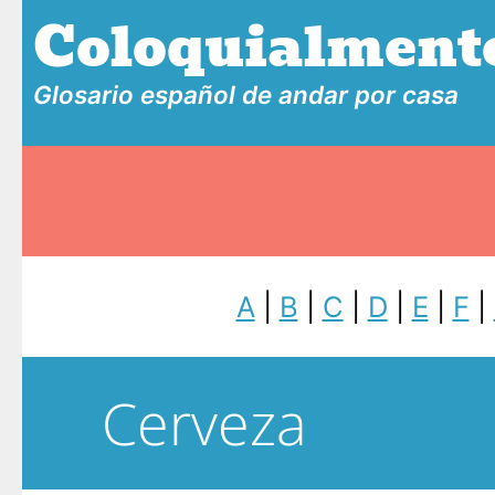
Coloquialment
Glosario español de andar por casa
A
|
B
|
C
|
D
|
E
|
F
|
Cerveza