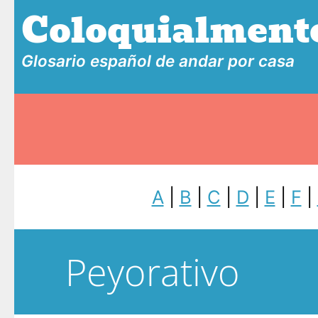
Coloquialment
Glosario español de andar por casa
A
|
B
|
C
|
D
|
E
|
F
|
Peyorativo