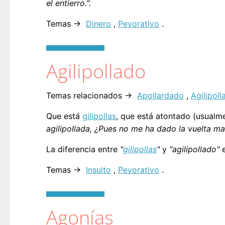
el entierro.".
Temas →
Dinero
,
Peyorativo
.
Agilipollado
Temas relacionados →
Apollardado
,
Agilipoll
Que está
gilipollas
, que está atontado (usualme
agilipollada, ¿Pues no me ha dado la vuelta ma
La diferencia entre
"
gilipollas
"
y
"agilipollado"
e
Temas →
Insulto
,
Peyorativo
.
Agonías