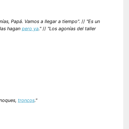
ías, Papá. Vamos a llegar a tiempo".
//
"Es un
 las hagan
pero ya
."
//
"Los agonías del taller
rnoques,
troncos
."