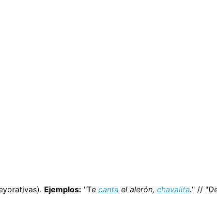
eyorativas).
Ejemplos:
"T
e
canta
el alerón,
chavalita
.
" // "
De