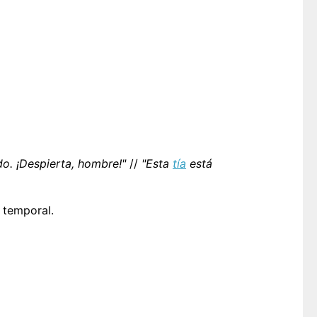
ado. ¡Despierta, hombre!"
//
"Esta
tía
está
 temporal.