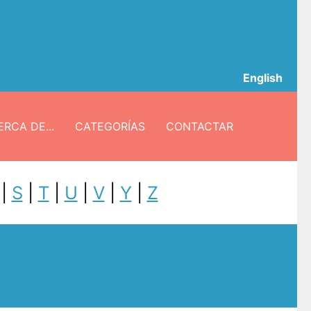
English
RCA DE...
CATEGORÍAS
CONTACTAR
|
S
|
T
|
U
|
V
|
Y
|
Z