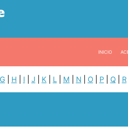
e
INICIO
ACE
G
|
H
|
I
|
J
|
K
|
L
|
M
|
N
|
O
|
P
|
Q
|
R