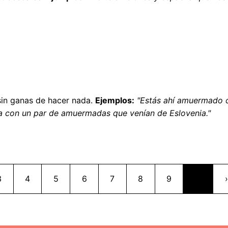
 sin ganas de hacer nada.
Ejemplos:
"Estás ahí amuermado c
a con un par de amuermadas que venían de Eslovenia."
Paginación
Página
Página
Página
Página
Página
Página
Página
3
4
5
6
7
8
9
…
›