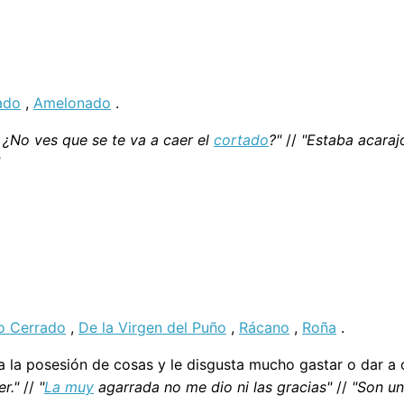
ado
,
Amelonado
.
 ¿No ves que se te va a caer el
cortado
?"
//
"Estaba acaraj
ño Cerrado
,
De la Virgen del Puño
,
Rácano
,
Roña
.
a la posesión de cosas y le disgusta mucho gastar o dar a 
r."
//
"
La muy
agarrada no me dio ni las gracias"
//
"Son un