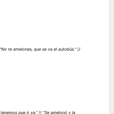
"No te amelones, que se va el autobús."
//
tenemos que ir ya."
//
"Se amelonó y la