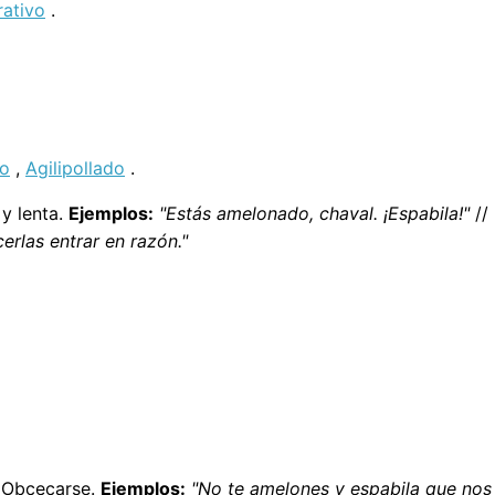
ativo
.
do
,
Agilipollado
.
y lenta.
Ejemplos:
"Estás amelonado, chaval. ¡Espabila!"
//
rlas entrar en razón."
. Obcecarse.
Ejemplos:
"No te amelones y espabila que nos 