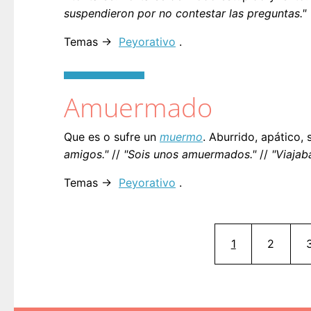
suspendieron por no contestar las preguntas."
Temas →
Peyorativo
.
Amuermado
Que es o sufre un
muermo
. Aburrido, apático,
amigos."
//
"Sois unos amuermados."
//
"Viajab
Temas →
Peyorativo
.
Página actual
Página
1
2