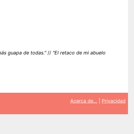
más guapa de todas."
//
"El retaco de mi abuelo
Acerca de…
|
Privacidad