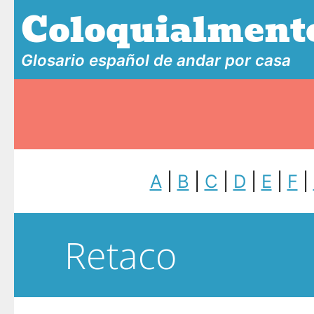
Coloquialment
Glosario español de andar por casa
A
|
B
|
C
|
D
|
E
|
F
|
Retaco