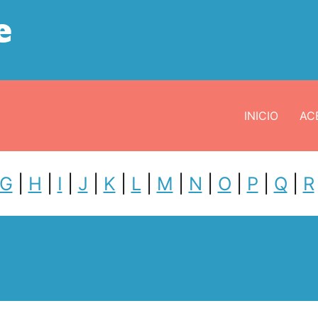
e
INICIO
ACE
G
|
H
|
I
|
J
|
K
|
L
|
M
|
N
|
O
|
P
|
Q
|
R