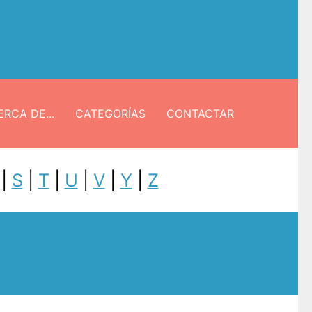
RCA DE...
CATEGORÍAS
CONTACTAR
|
S
|
T
|
U
|
V
|
Y
|
Z