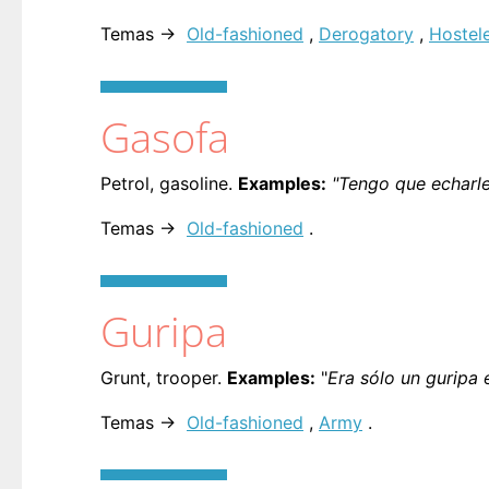
Temas →
Old-fashioned
,
Derogatory
,
Hostele
Gasofa
Petrol, gasoline.
Examples:
"Tengo que echarl
Temas →
Old-fashioned
.
Guripa
Grunt, trooper.
Examples:
"
Era sólo un guripa 
Temas →
Old-fashioned
,
Army
.