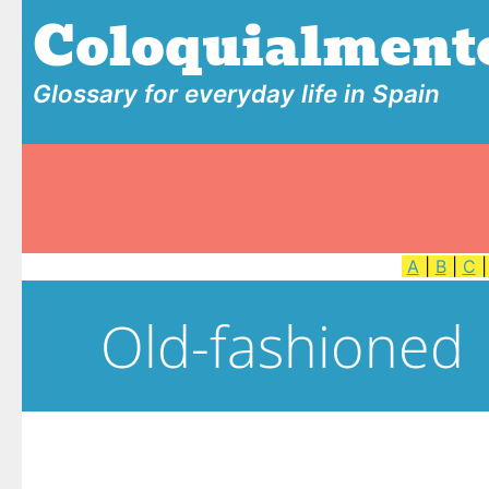
Coloquialment
Glossary for everyday life in Spain
A
|
B
|
C
Old-fashioned