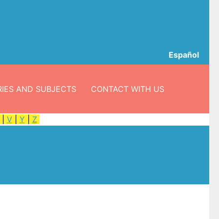
Español
IES AND SUBJECTS
CONTACT WITH US
|
V
|
Y
|
Z