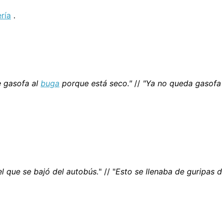
ría
.
e gasofa al
buga
porque está seco."
//
"Ya no queda gasofa 
el que se bajó del autobús.
" // "
Esto se llenaba de guripas d