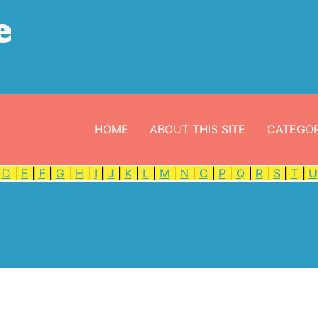
e
HOME
ABOUT THIS SITE
CATEGOR
|
D
|
E
|
F
|
G
|
H
|
I
|
J
|
K
|
L
|
M
|
N
|
O
|
P
|
Q
|
R
|
S
|
T
|
U