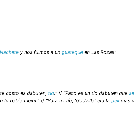
Nachete
y nos fuimos a un
guateque
en Las Rozas"
ste costo es dabuten,
tío
."
//
"Paco es un tío dabuten que
se
o lo había mejor."
//
"Para mi tío, 'Godzilla' era la
peli
mas da