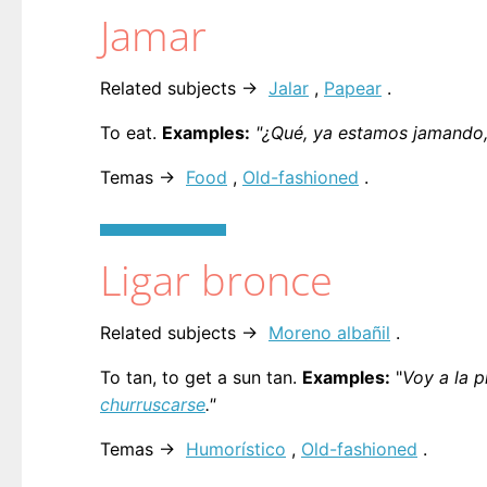
Jamar
Related subjects →
Jalar
,
Papear
.
To eat.
Examples:
"¿Qué, ya estamos jamando,
Temas →
Food
,
Old-fashioned
.
Ligar bronce
Related subjects →
Moreno albañil
.
To tan, to get a sun tan.
Examples:
"
Voy a la p
churruscarse
."
Temas →
Humorístico
,
Old-fashioned
.