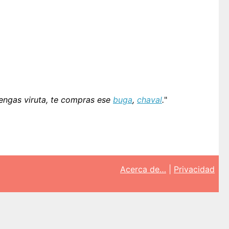
engas viruta, te compras ese
buga
,
chaval
.
"
Acerca de…
|
Privacidad