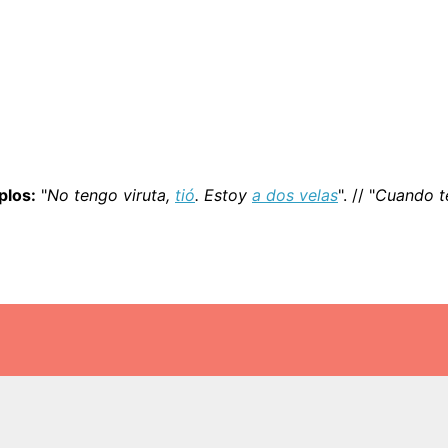
plos:
"
No tengo viruta,
tió
. Estoy
a dos velas
". // "
Cuando t