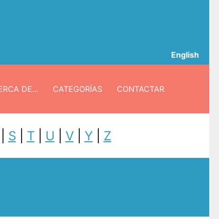
English
RCA DE...
CATEGORÍAS
CONTACTAR
|
S
|
T
|
U
|
V
|
Y
|
Z