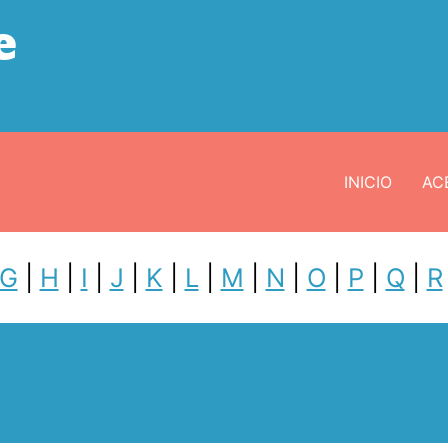
e
INICIO
ACE
G
|
H
|
I
|
J
|
K
|
L
|
M
|
N
|
O
|
P
|
Q
|
R