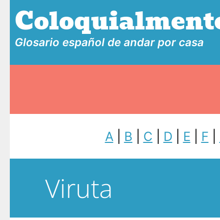
Coloquialment
Glosario español de andar por casa
A
|
B
|
C
|
D
|
E
|
F
|
Viruta