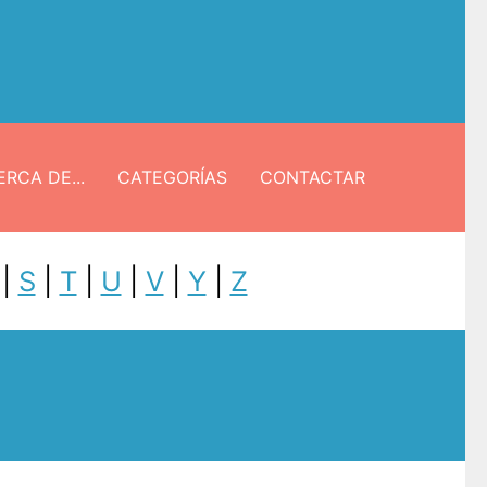
RCA DE...
CATEGORÍAS
CONTACTAR
|
S
|
T
|
U
|
V
|
Y
|
Z