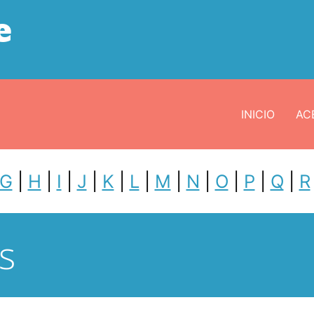
e
INICIO
ACE
G
|
H
|
I
|
J
|
K
|
L
|
M
|
N
|
O
|
P
|
Q
|
R
s