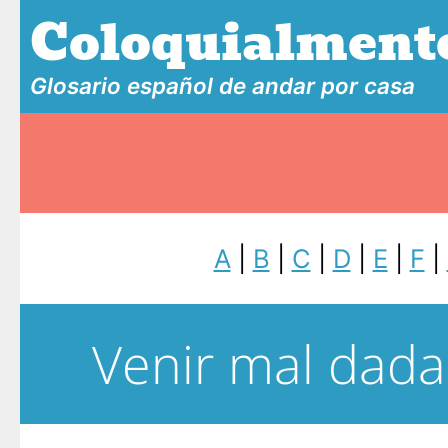
Coloquialment
Glosario español de andar por casa
A
|
B
|
C
|
D
|
E
|
F
|
Venir mal dada