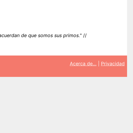
 acuerdan de que somos sus primos.
" //
Acerca de…
|
Privacidad