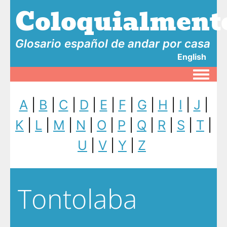
Coloquialment
Glosario español de andar por casa
English
Toggle
A
|
B
|
C
|
D
|
E
|
F
|
G
|
H
|
I
|
J
|
K
|
L
|
M
|
N
|
O
|
P
|
Q
|
R
|
S
|
T
|
U
|
V
|
Y
|
Z
Tontolaba