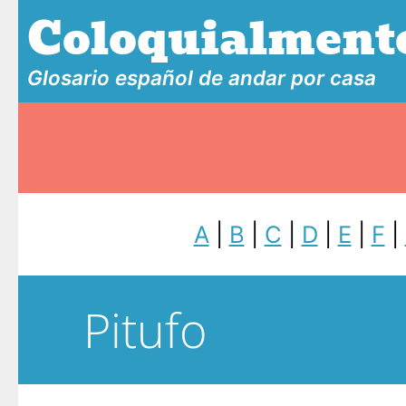
Coloquialment
Glosario español de andar por casa
A
|
B
|
C
|
D
|
E
|
F
|
Pitufo