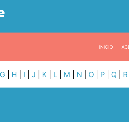
e
INICIO
ACE
G
|
H
|
I
|
J
|
K
|
L
|
M
|
N
|
O
|
P
|
Q
|
R