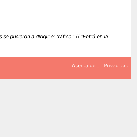
se pusieron a dirigir el tráfico."
//
"Entró en la
Acerca de…
|
Privacidad