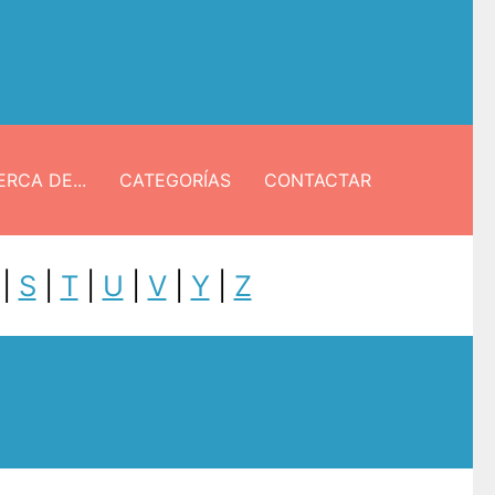
RCA DE...
CATEGORÍAS
CONTACTAR
|
S
|
T
|
U
|
V
|
Y
|
Z