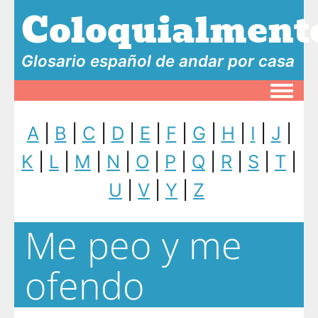
Coloquialment
Glosario español de andar por casa
Toggle
A
|
B
|
C
|
D
|
E
|
F
|
G
|
H
|
I
|
J
|
K
|
L
|
M
|
N
|
O
|
P
|
Q
|
R
|
S
|
T
|
U
|
V
|
Y
|
Z
Me peo y me
ofendo