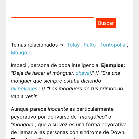
Temas relacionados →
Tolay
,
Falto
,
Tontopolla
,
Mongolo
.
Imbecil, persona de poca inteligencia.
Ejemplos:
"Deja de hacer el mónguer,
chaval
."
//
"Era una
mónguer que siempre estaba diciendo
gilipolleces
."
//
"Los monguers de tus primos no
van a venir."
Aunque parece
inocente
es particularmente
peyorativo por derivarse de
"mongólico"
o
"
mongolo
", que a su vez es una forma peyorativa
de llamar a las personas con síndrome de Down.