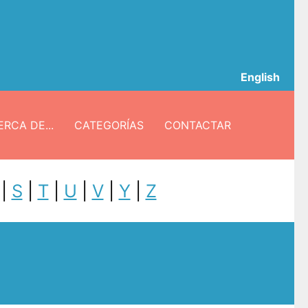
English
RCA DE...
CATEGORÍAS
CONTACTAR
|
S
|
T
|
U
|
V
|
Y
|
Z