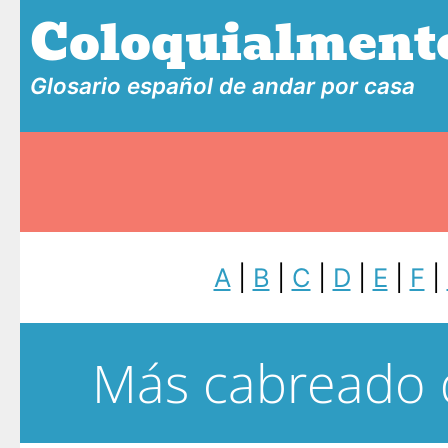
Coloquialment
Glosario español de andar por casa
A
|
B
|
C
|
D
|
E
|
F
|
Más cabreado