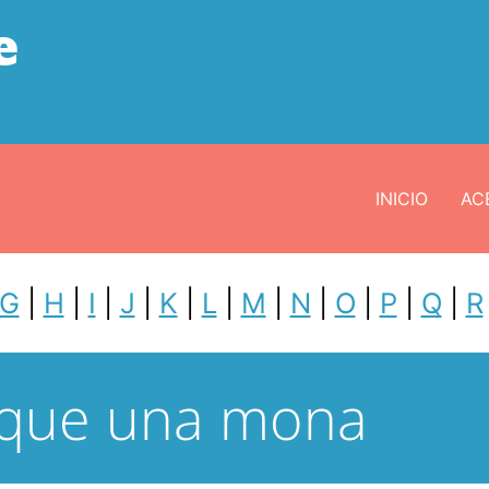
e
INICIO
ACE
G
|
H
|
I
|
J
|
K
|
L
|
M
|
N
|
O
|
P
|
Q
|
R
 que una mona