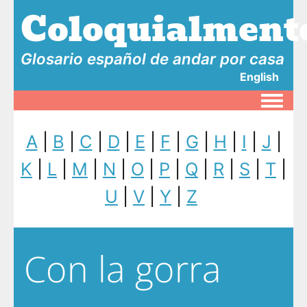
Coloquialment
Glosario español de andar por casa
English
Toggle
A
|
B
|
C
|
D
|
E
|
F
|
G
|
H
|
I
|
J
|
K
|
L
|
M
|
N
|
O
|
P
|
Q
|
R
|
S
|
T
|
U
|
V
|
Y
|
Z
Con la gorra