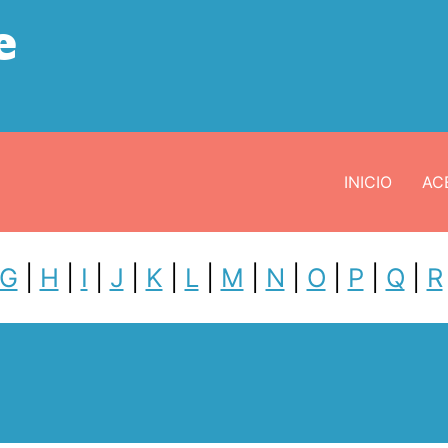
e
INICIO
ACE
G
|
H
|
I
|
J
|
K
|
L
|
M
|
N
|
O
|
P
|
Q
|
R