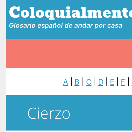
Coloquialment
Glosario español de andar por casa
A
|
B
|
C
|
D
|
E
|
F
|
Cierzo