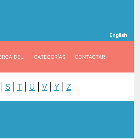
English
RCA DE...
CATEGORÍAS
CONTACTAR
|
S
|
T
|
U
|
V
|
Y
|
Z