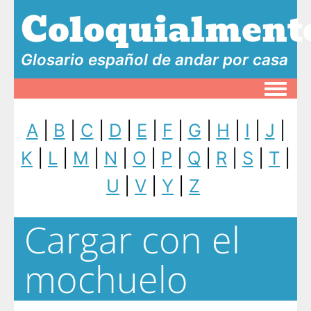
Coloquialment
Glosario español de andar por casa
Toggle
A
|
B
|
C
|
D
|
E
|
F
|
G
|
H
|
I
|
J
|
K
|
L
|
M
|
N
|
O
|
P
|
Q
|
R
|
S
|
T
|
U
|
V
|
Y
|
Z
Cargar con el
mochuelo