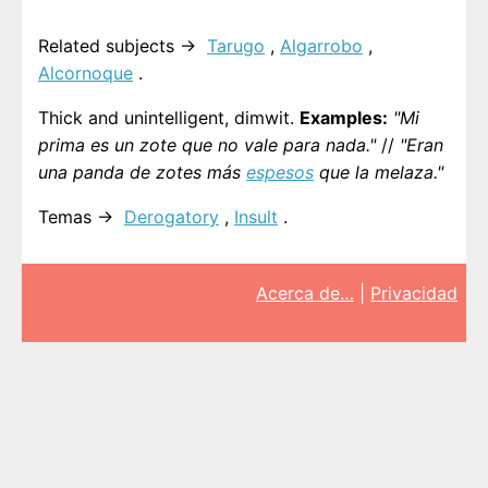
Related subjects →
Tarugo
,
Algarrobo
,
Alcornoque
.
Thick and unintelligent, dimwit.
Examples:
"Mi
prima es un zote que no vale para nada."
//
"Eran
una panda de zotes más
espesos
que la melaza."
Temas →
Derogatory
,
Insult
.
Acerca de…
|
Privacidad