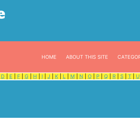
e
HOME
ABOUT THIS SITE
CATEGOR
|
D
|
E
|
F
|
G
|
H
|
I
|
J
|
K
|
L
|
M
|
N
|
O
|
P
|
Q
|
R
|
S
|
T
|
U