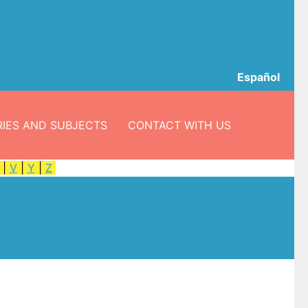
Español
IES AND SUBJECTS
CONTACT WITH US
|
V
|
Y
|
Z