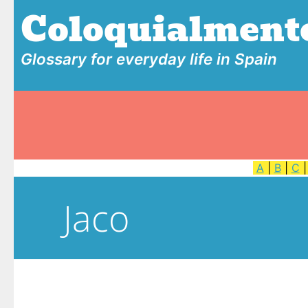
Coloquialment
Glossary for everyday life in Spain
A
|
B
|
C
Jaco