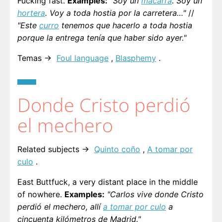
Fucking fast.
Examples:
"Soy un
macarra
. Soy un
hortera
. Voy a toda hostia por la carretera…"
//
"Este
curro
tenemos que hacerlo a toda hostia
porque la entrega tenía que haber sido ayer."
Temas →
Foul language
,
Blasphemy
.
Donde Cristo perdió
el mechero
Related subjects →
Quinto coño
,
A tomar por
culo
.
East Buttfuck, a very distant place in the middle
of nowhere.
Examples:
"Carlos vive donde Cristo
perdió el mechero, allí
a tomar por culo
a
cincuenta kilómetros de Madrid."